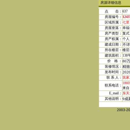
房源详细信息
点 击：
637
房屋编号：
1243
区域所属：
七里
房屋座落：
幸福
房产类型：
复式
房产权属
：
个人
建成日期
：
不详
所在楼层：
楼层
建筑面积：
138
价 格
：
80
装修情况：
精致
发布时间：
202
联 系 人：
筑家
1860
联系电话：
来自
E_mail：
东关大
其他说明：
9成
2003-2