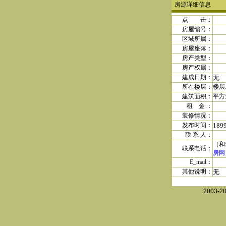
房源详细信息
点 击：
房屋编号：
区域所属：
房屋座落：
房产类型：
房产权属
：
建成日期
：
无
所在楼层：
楼层
建筑面积：
平方
租 金
：
装修情况：
发布时间：
189
联 系 人：
（和
联系电话：
房网
E_mail：
其他说明：
无
2003-2